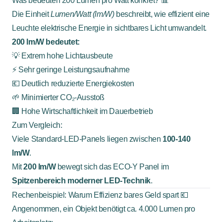
Was bedeuten 200 Lumen pro Watt konkret? 📊
Die Einheit
Lumen/Watt (lm/W)
beschreibt, wie effizient eine
Leuchte elektrische Energie in sichtbares Licht umwandelt.
200 lm/W bedeutet:
💡 Extrem hohe Lichtausbeute
⚡ Sehr geringe Leistungsaufnahme
💶 Deutlich reduzierte Energiekosten
🌱 Minimierter CO₂-Ausstoß
🏢 Hohe Wirtschaftlichkeit im Dauerbetrieb
Zum Vergleich:
Viele Standard-LED-Panels liegen zwischen
100-140
lm/W
.
Mit
200 lm/W
bewegt sich das ECO-Y Panel im
Spitzenbereich moderner LED-Technik
.
Rechenbeispiel: Warum Effizienz bares Geld spart 💶
Angenommen, ein Objekt benötigt ca. 4.000 Lumen pro