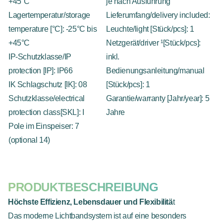
+45°C
je nach Ausführung
Lagertemperatur/storage
Lieferumfang/delivery included:
temperature [°C]: -25°C bis
Leuchte/light [Stück/pcs]: 1
+45°C
Netzgerät/driver ¹[Stück/pcs]:
IP-Schutzklasse/IP
inkl.
protection [IP]: IP66
Bedienungsanleitung/manual
IK Schlagschutz [IK]: 08
[Stück/pcs]: 1
Schutzklasse/electrical
Garantie/warranty [Jahr/year]: 5
protection class[SKL]: I
Jahre
Pole im Einspeiser: 7
(optional 14)
PRODUKTBESCHREIBUNG
Höchste Effizienz, Lebensdauer und Flexibilitä
t
Das moderne Lichtbandsystem ist auf eine besonders