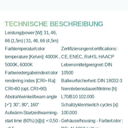
TECHNISCHE BESCHREIBUNG
Leistung/power [W]: 31, 46,
66 (1,5m) | 31, 46, 66 (4,5m)
Farbtemperatur/color
Zertifizierungen/certifications:
temperature [Kelvin]: 4000K ,
CE, ENEC, RoHS, HAACP
5000K, 6000K
Lebensmittelgeeignet: DIN
Farbwiedergabeindex/color
10500
rendering index [CRI> Ra]:
Ballwurfsicherheit: DIN 18032-3
CRI>80 (opt. CRI>90)
Nennlebensdauer/lifetime [h]:
Abstrahlwinkel/beam angle
L70/B10 102.000
[>°]: 30°, 80°, 160°
Schaltzyklen/switch cycles [x]:
Aufwärm-Startzeit/warming-
100.000
start time (60%) [s][s]: < 0,50 -
Gehäuse/housing - Farbe/color :