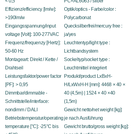
< 0,5
PC+AL6063 / silber
Effizienz/efficiency [lm/w]:
Optik/optics - Farbe/color :
>190lm/w
Polycarbonat
Eingangsspannung/input
Quecksilberfrei/mercury free :
voltage [Volt]: 100-277VAC
ja/yes
Frequenz/frequenzy [Hertz]:
Leuchtentyp/light type :
50-60 Hz
Lichtbandsystem
Montageart: Direkt / Kette /
Sockeltyp/socket type :
Drahtseil
Leuchtmittel integriert
Leistungsfaktor/power factor
Produkt/product LxBxH-
[PF]: > 0,95
H/LxWxH-H [mm]: 4468 × 40 ×
Dimmbar/dimmable -
40 (4,5m) | 1524 × 40 ×40
Schnittstelle/interface:
(1,5m)
nondimm / DALI
Gewicht netto/net weight [kg]:
Betriebstemperatur/operating
je nach Ausführung
temperature [°C]: -25°C bis
Gewicht brutto/gross weight [kg]: