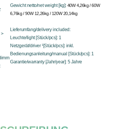
Gewicht netto/net weight [kg]:
40W 4,26kg / 60W
z
6,76kg / 90W 12,26kg / 120W 20,14kg
Lieferumfang/delivery included:
 >
Leuchte/light [Stück/pcs]: 1
Netzgerät/driver ¹[Stück/pcs]: inkl.
Bedienungsanleitung/manual [Stück/pcs]: 1
 dimm
Garantie/warranty [Jahr/year]: 5 Jahre
: