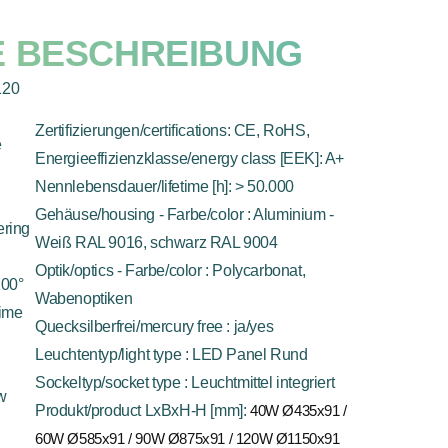
E BESCHREIBUNG
120
Zertifizierungen/certifications: CE, RoHS,
e
Energieeffizienzklasse/energy class [EEK]: A+
Nennlebensdauer/lifetime [h]: > 50.000
Gehäuse/housing - Farbe/color : Aluminium -
ering
Weiß RAL 9016, schwarz RAL 9004
Optik/optics - Farbe/color : Polycarbonat,
100°
Wabenoptiken
time
Quecksilberfrei/mercury free : ja/yes
Leuchtentyp/light type : LED Panel Rund
Sockeltyp/socket type : Leuchtmittel integriert
/w
Produkt/product LxBxH-H [mm]:
40W Ø435x91 /
60W Ø585x91 / 90W Ø875x91 / 120W Ø1150x91