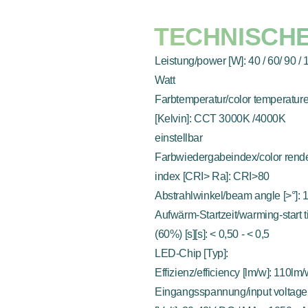
TECHNISCH
Leistung/power [W]: 40 / 60/ 90 / 
Watt
Farbtemperatur/color temperatur
[Kelvin]: CCT 3000K /4000K
einstellbar
Farbwiedergabeindex/color rend
index [CRI> Ra]: CRI>80
Abstrahlwinkel/beam angle [>°]: 
Aufwärm-Startzeit/warming-start 
(60%) [s][s]: < 0,50 - < 0,5
LED-Chip [Typ]:
Effizienz/efficiency [lm/w]: 110lm
Eingangsspannung/input voltage