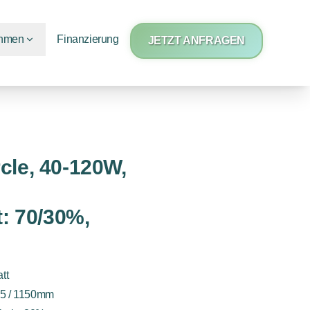
ehmen
Finanzierung
JETZT ANFRAGEN
cle, 40-120W,
t: 70/30%,
tt
35 / 1150mm