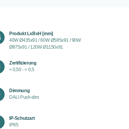
Produkt LxBxH [mm]
40W Ø435x91 / 60W Ø585x91 / 90W
Ø875x91 / 120W Ø1150x91
Zertifizierung
< 0,50 - < 0,5
Dimmung
DALI Push-dim
IP-Schutzart
IP65