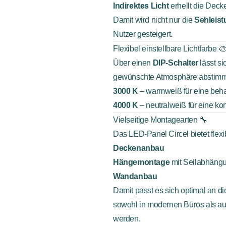
Indirektes Licht
erhellt die Dec
Damit wird nicht nur die
Sehleist
Nutzer gesteigert.
Flexibel einstellbare Lichtfarbe 
Über einen
DIP-Schalter
lässt si
gewünschte Atmosphäre abstim
3000 K
– warmweiß für eine beh
4000 K
– neutralweiß für eine ko
Vielseitige Montagearten 🔧
Das LED-Panel Circel bietet flexi
Deckenanbau
Hängemontage
mit Seilabhängu
Wandanbau
Damit passt es sich optimal an d
sowohl in modernen Büros als au
werden.