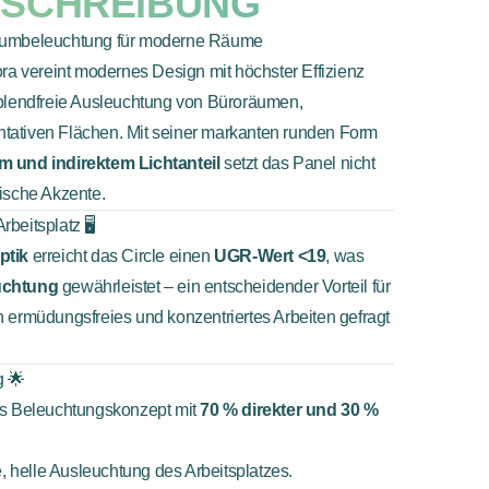
SCHREIBUNG
ndumbeleuchtung für moderne Räume
a vereint modernes Design mit höchster Effizienz
 blendfreie Ausleuchtung von Büroräumen,
tativen Flächen. Mit seiner markanten runden Form
m und indirektem Lichtanteil
setzt das Panel nicht
tische Akzente.
beitsplatz 🖥️
ptik
erreicht das Circle einen
UGR-Wert <19
, was
uchtung
gewährleistet – ein entscheidender Vorteil für
n ermüdungsfreies und konzentriertes Arbeiten gefragt
g 🌟
tes Beleuchtungskonzept mit
70 % direkter und 30 %
e, helle Ausleuchtung des Arbeitsplatzes.