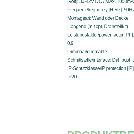
[Volt]: 30-42V DC / MAx. 1050mA
Frequenz/frequenzy [Hertz]: 50H
Montageart: Wand oder Decke,
Hängend (mit opt. Drahsteilkit)
Leistungsfaktor/power factor [PF]:
0,9
Dimmbar/dimmable -
Schnittstelle/interface: Dali push
IP-Schutzklasse/IP protection [IP]
IP20