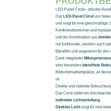
PRODUKTBE
LED-Panel Circle– stilvolle Ru
Das
LED-Panel Circel
von Newor
und sorgt für eine gleichmäßige,
Konferenzbereichen und repräsen
und der Kombination aus
direkte
nur funktionale, sondern auch op
Blendfrei und angenehm für den Ar
Dank integrierter
Mikroprismeno
eine besonders
blendfreie Bele
Bildschirmarbeitsplätze, an dene
ist.
Direkte und indirekte Beleuchtun
Das Circle bietet ein durchdach
indirekter Lichtverteilung
.
Direktes Licht
sorgt für eine klar