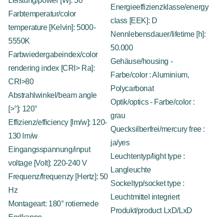
Leistung/power [W]: 30
Energieeffizienzklasse/energy
Farbtemperatur/color
class [EEK]: D
temperature [Kelvin]: 5000-
Nennlebensdauer/lifetime [h]:
5550K
50.000
Farbwiedergabeindex/color
Gehäuse/housing -
rendering index [CRI> Ra]:
Farbe/color : Aluminium,
CRI>80
Polycarbonat
Abstrahlwinkel/beam angle
Optik/optics - Farbe/color :
[>°]: 120°
grau
Effizienz/efficiency [lm/w]: 120-
Quecksilberfrei/mercury free :
130 lm/w
ja/yes
Eingangsspannung/input
Leuchtentyp/light type :
voltage [Volt]: 220-240 V
Langleuchte
Frequenz/frequenzy [Hertz]: 50
Sockeltyp/socket type :
Hz
Leuchtmittel integriert
Montageart: 180° rotiernede
Produkt/product LxD/LxD