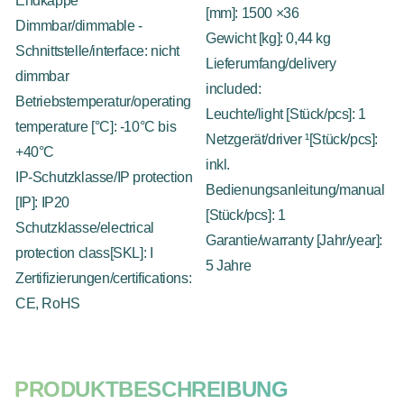
Endkappe
[mm]: 1500 ×36
Dimmbar/dimmable -
Gewicht [kg]: 0,44 kg
Schnittstelle/interface: nicht
Lieferumfang/delivery
dimmbar
included:
Betriebstemperatur/operating
Leuchte/light [Stück/pcs]: 1
temperature [°C]: -10°C bis
Netzgerät/driver ¹[Stück/pcs]:
+40°C
inkl.
IP-Schutzklasse/IP protection
Bedienungsanleitung/manual
[IP]: IP20
[Stück/pcs]: 1
Schutzklasse/electrical
Garantie/warranty [Jahr/year]:
protection class[SKL]: I
5 Jahre
Zertifizierungen/certifications:
CE, RoHS
PRODUKTBESCHREIBUNG