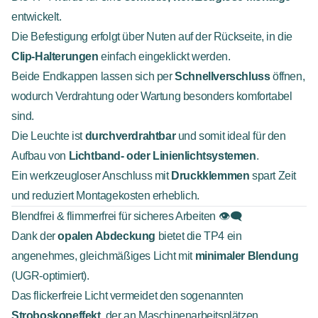
entwickelt.
Die Befestigung erfolgt über Nuten auf der Rückseite, in die
Clip-Halterungen
einfach eingeklickt werden.
Beide Endkappen lassen sich per
Schnellverschluss
öffnen,
wodurch Verdrahtung oder Wartung besonders komfortabel
sind.
Die Leuchte ist
durchverdrahtbar
und somit ideal für den
Aufbau von
Lichtband- oder Linienlichtsystemen
.
Ein werkzeugloser Anschluss mit
Druckklemmen
spart Zeit
und reduziert Montagekosten erheblich.
Blendfrei & flimmerfrei für sicheres Arbeiten 👁️‍🗨️
Dank der
opalen Abdeckung
bietet die TP4 ein
angenehmes, gleichmäßiges Licht mit
minimaler Blendung
(UGR-optimiert).
Das flickerfreie Licht vermeidet den sogenannten
Stroboskopeffekt
, der an Maschinenarbeitsplätzen