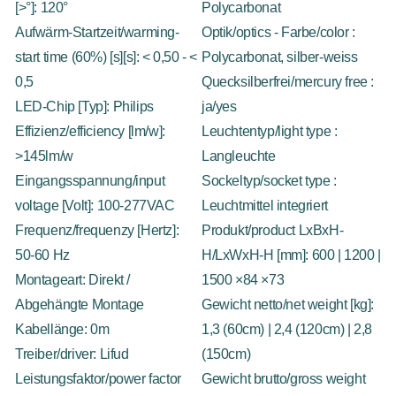
[>°]: 120°
Polycarbonat
Aufwärm-Startzeit/warming-
Optik/optics - Farbe/color :
start time (60%) [s][s]: < 0,50 - <
Polycarbonat, silber-weiss
0,5
Quecksilberfrei/mercury free :
LED-Chip [Typ]: Philips
ja/yes
Effizienz/efficiency [lm/w]:
Leuchtentyp/light type :
>145lm/w
Langleuchte
Eingangsspannung/input
Sockeltyp/socket type :
voltage [Volt]: 100-277VAC
Leuchtmittel integriert
Frequenz/frequenzy [Hertz]:
Produkt/product LxBxH-
50-60 Hz
H/LxWxH-H [mm]: 600 | 1200 |
Montageart: Direkt /
1500 ×84 ×73
Abgehängte Montage
Gewicht netto/net weight [kg]:
Kabellänge: 0m
1,3 (60cm) | 2,4 (120cm) | 2,8
Treiber/driver: Lifud
(150cm)
Leistungsfaktor/power factor
Gewicht brutto/gross weight