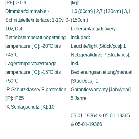
[PF]: > 0,9
[kg]:
Dimmbar/dimmable -
1,6 (60cm) | 2,7 (120cm) | 3,1
Schnittstelle/interface: 1-10v, 0-
(150cm)
10v, Dali
Lieferumfang/delivery
Betriebstemperatur/operating
included:
temperature [°C]: -20°C bis
Leuchte/light [Stück/pcs]: 1
+45°C
Netzgerät/driver ¹[Stück/pcs]:
Lagertemperatur/storage
inkl.
temperature [°C]: -15°C bis
Bedienungsanleitung/manual
+50°C
[Stück/pcs]: 1
IP-Schutzklasse/IP protection
Garantie/warranty [Jahr/year]:
[IP]: IP65
5 Jahre
IK Schlagschutz [IK]: 10
05-01-19364 & 05-01-19365
& 05-01-19366