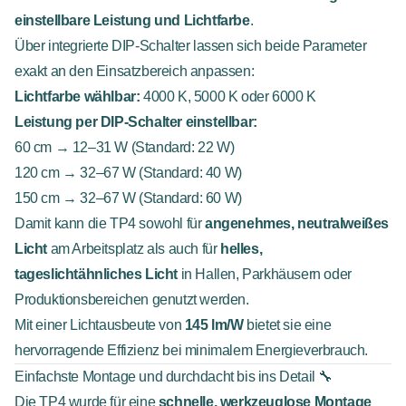
einstellbare Leistung und Lichtfarbe
.
Über integrierte DIP-Schalter lassen sich beide Parameter
exakt an den Einsatzbereich anpassen:
Lichtfarbe wählbar:
4000 K, 5000 K oder 6000 K
Leistung per DIP-Schalter einstellbar:
60 cm → 12–31 W (Standard: 22 W)
120 cm → 32–67 W (Standard: 40 W)
150 cm → 32–67 W (Standard: 60 W)
Damit kann die TP4 sowohl für
angenehmes, neutralweißes
Licht
am Arbeitsplatz als auch für
helles,
tageslichtähnliches Licht
in Hallen, Parkhäusern oder
Produktionsbereichen genutzt werden.
Mit einer Lichtausbeute von
145 lm/W
bietet sie eine
hervorragende Effizienz bei minimalem Energieverbrauch.
Einfachste Montage und durchdacht bis ins Detail 🔧
Die TP4 wurde für eine
schnelle, werkzeuglose Montage