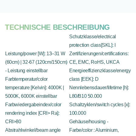
TECHNISCHE BESCHREIBUNG
Schutzklasse/electrical
protection class[SKL]: I
Leistung/power [W]: 13–31 W
Zertifizierungen/certifications:
(60cm) | 32-67 (120cm/150cm)
CE, EMC, RoHS, UKCA
- Leistung einstellbar
Energieeffizienzklasse/energy
Farbtemperatur/color
class [EEK]: D
temperature [Kelvin]: 4000K |
Nennlebensdauer/lifetime [h]:
5000K, 6000K einstellbar
L80/B10 50.000
Farbwiedergabeindex/color
Schaltzyklen/switch cycles [x]:
rendering index [CRI> Ra]:
100.000
CRI>80
Gehäuse/housing -
Abstrahlwinkel/beam angle
Farbe/color : Aluminium,