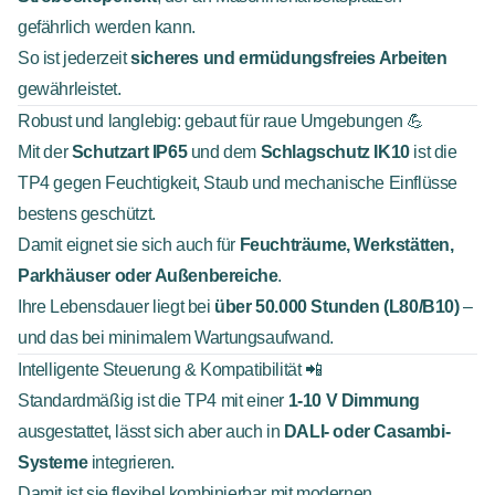
gefährlich werden kann.
So ist jederzeit
sicheres und ermüdungsfreies Arbeiten
gewährleistet.
Robust und langlebig: gebaut für raue Umgebungen 💪
Mit der
Schutzart IP65
und dem
Schlagschutz IK10
ist die
TP4 gegen Feuchtigkeit, Staub und mechanische Einflüsse
bestens geschützt.
Damit eignet sie sich auch für
Feuchträume, Werkstätten,
Parkhäuser oder Außenbereiche
.
Ihre Lebensdauer liegt bei
über 50.000 Stunden (L80/B10)
–
und das bei minimalem Wartungsaufwand.
Intelligente Steuerung & Kompatibilität 📲
Standardmäßig ist die TP4 mit einer
1-10 V Dimmung
ausgestattet, lässt sich aber auch in
DALI- oder Casambi-
Systeme
integrieren.
Damit ist sie flexibel kombinierbar mit modernen